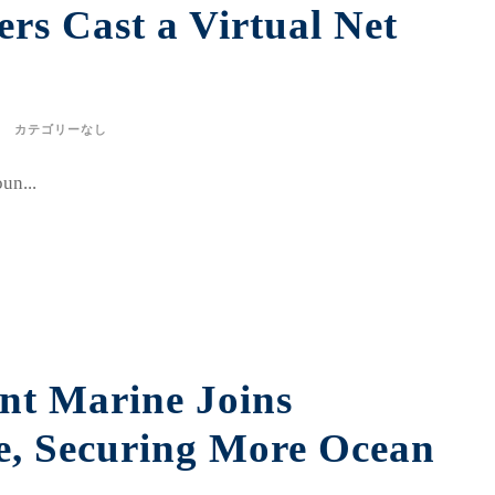
ers Cast a Virtual Net
カテゴリーなし
un...
t Marine Joins
ce, Securing More Ocean