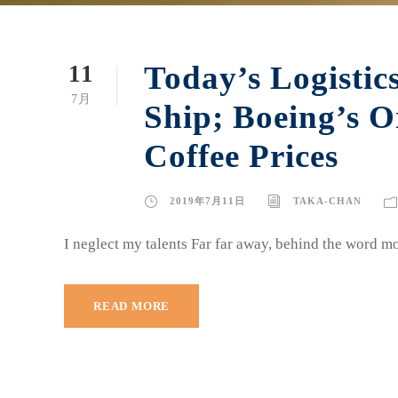
Today’s Logistic
11
7月
Ship; Boeing’s O
Coffee Prices
2019年7月11日
TAKA-CHAN
I neglect my talents Far far away, behind the word mo
READ MORE