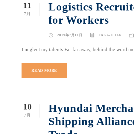
Logistics Recruit
11
7月
for Workers
2019年7月11日
TAKA-CHAN
I neglect my talents Far far away, behind the word mo
READ MORE
Hyundai Merchan
10
7月
Shipping Allian