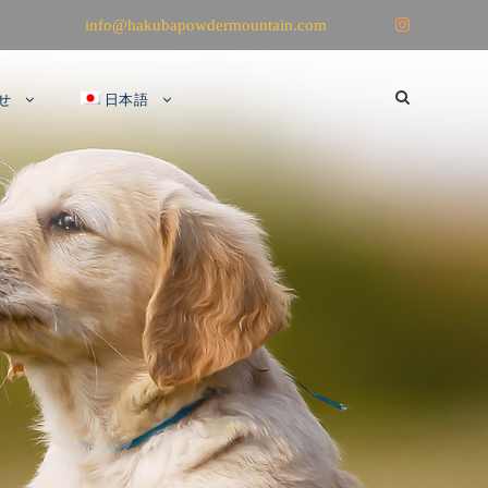
info@hakubapowdermountain.com
せ
日本語